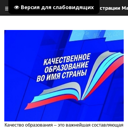
Версия для слабовидящих
menu
Управление образования Администрации М
search
person
Качество образования – это важнейшая составляющая